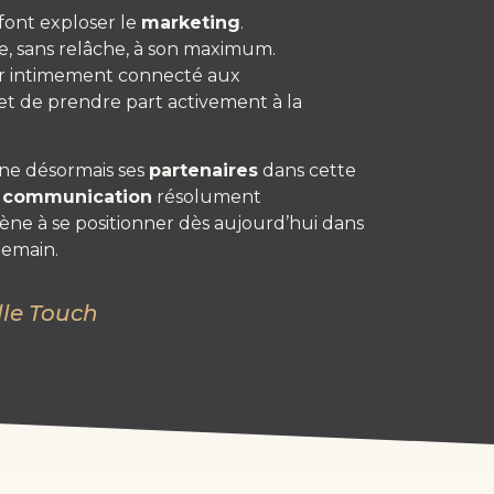
 font exploser le
marketing
.
e, sans relâche, à son maximum.
ter intimement connecté aux
 et de prendre part activement à la
e désormais ses
partenaires
dans cette
e
communication
résolument
ène à se positionner dès aujourd’hui dans
demain.
lle Touch